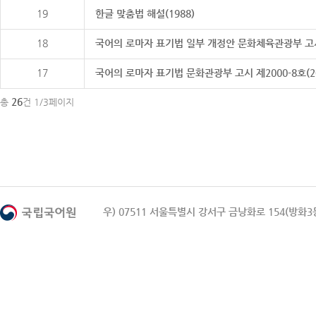
19
한글 맞춤법 해설(1988)
18
국어의 로마자 표기법 일부 개정안 문화체육관광부 고시 제20
17
국어의 로마자 표기법 문화관광부 고시 제2000-8호(2000
26
총
건 1/3페이지
우) 07511 서울특별시 강서구 금낭화로 154(방화3동