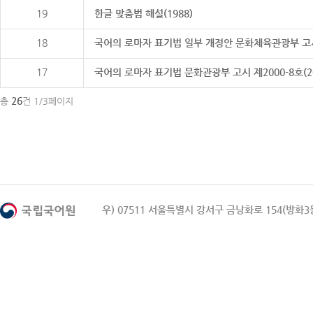
19
한글 맞춤법 해설(1988)
18
국어의 로마자 표기법 일부 개정안 문화체육관광부 고시 제20
17
국어의 로마자 표기법 문화관광부 고시 제2000-8호(2000
26
총
건 1/3페이지
우) 07511 서울특별시 강서구 금낭화로 154(방화3동