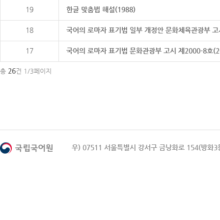
19
한글 맞춤법 해설(1988)
18
국어의 로마자 표기법 일부 개정안 문화체육관광부 고시 제20
17
국어의 로마자 표기법 문화관광부 고시 제2000-8호(2000
26
총
건 1/3페이지
우) 07511 서울특별시 강서구 금낭화로 154(방화3동