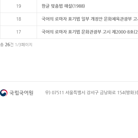
19
한글 맞춤법 해설(1988)
18
국어의 로마자 표기법 일부 개정안 문화체육관광부 고시 제20
17
국어의 로마자 표기법 문화관광부 고시 제2000-8호(2000
26
총
건 1/3페이지
우) 07511 서울특별시 강서구 금낭화로 154(방화3동