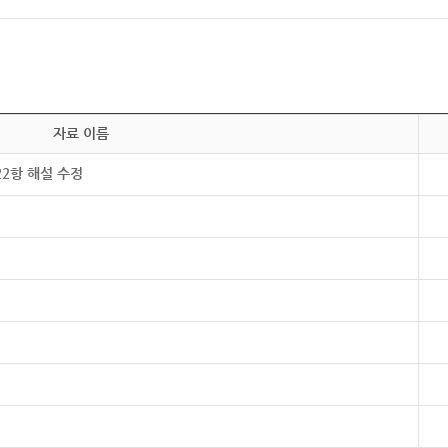
자료 이름
22항 해설 수정