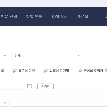
메인콘텐츠 바로가기
어문 규정
항별 연혁
용례 찾기
자료실
춤법
표준어 규정
외래어 표기법
국어의 로마자 
초기화