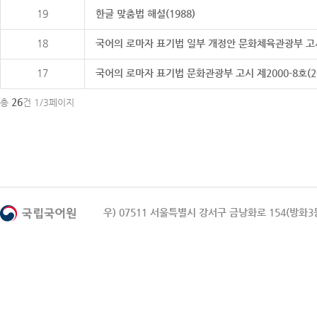
19
한글 맞춤법 해설(1988)
18
국어의 로마자 표기법 일부 개정안 문화체육관광부 고시 제20
17
국어의 로마자 표기법 문화관광부 고시 제2000-8호(2000
26
총
건 1/3페이지
우) 07511 서울특별시 강서구 금낭화로 154(방화3동