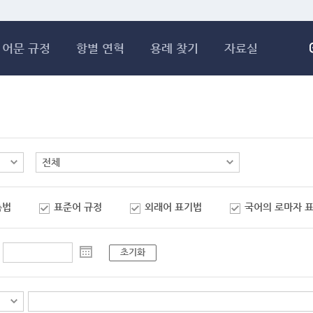
메인콘텐츠 바로가기
어문 규정
항별 연혁
용례 찾기
자료실
춤법
표준어 규정
외래어 표기법
국어의 로마자 
초기화