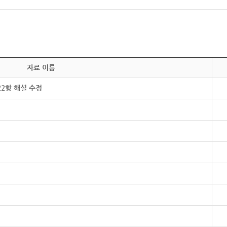
자료 이름
22항 해설 수정