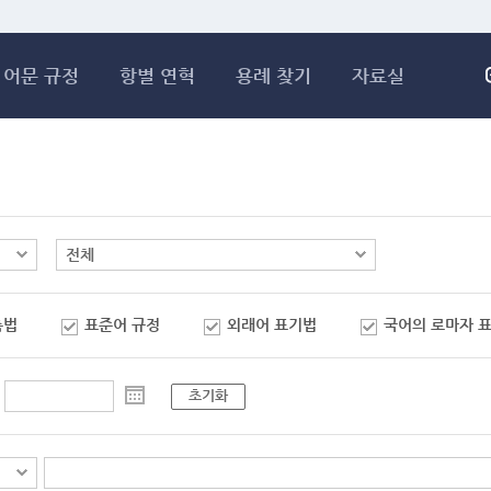
메인콘텐츠 바로가기
어문 규정
항별 연혁
용례 찾기
자료실
춤법
표준어 규정
외래어 표기법
국어의 로마자 
초기화