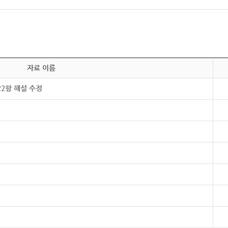
자료 이름
22항 해설 수정