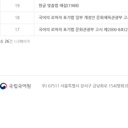
19
한글 맞춤법 해설(1988)
18
국어의 로마자 표기법 일부 개정안 문화체육관광부 고시 제20
17
국어의 로마자 표기법 문화관광부 고시 제2000-8호(2000
26
총
건 1/3페이지
우) 07511 서울특별시 강서구 금낭화로 154(방화3동