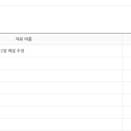
자료 이름
22항 해설 수정