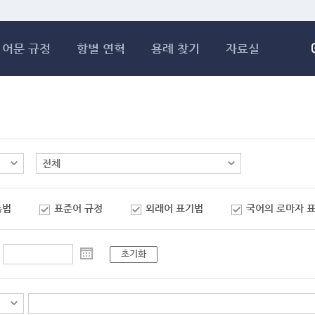
메인콘텐츠 바로가기
어문 규정
항별 연혁
용례 찾기
자료실
춤법
표준어 규정
외래어 표기법
국어의 로마자 
초기화