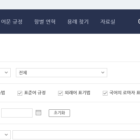
메인콘텐츠 바로가기
어문 규정
항별 연혁
용례 찾기
자료실
춤법
표준어 규정
외래어 표기법
국어의 로마자 
초기화