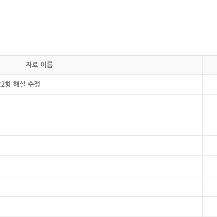
자료 이름
22항 해설 수정