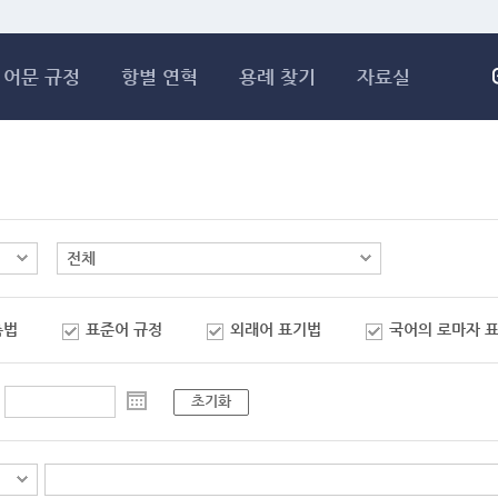
메인콘텐츠 바로가기
어문 규정
항별 연혁
용례 찾기
자료실
춤법
표준어 규정
외래어 표기법
국어의 로마자 
초기화