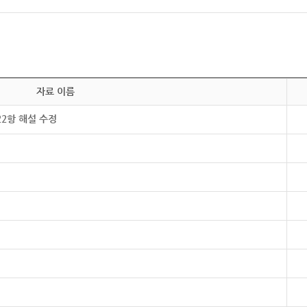
자료 이름
22항 해설 수정