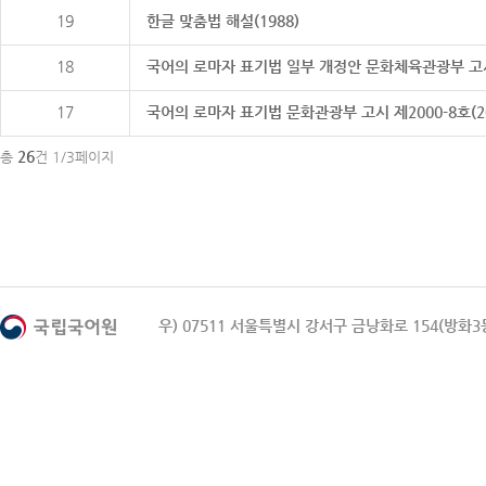
19
한글 맞춤법 해설(1988)
18
국어의 로마자 표기법 일부 개정안 문화체육관광부 고시 제20
17
국어의 로마자 표기법 문화관광부 고시 제2000-8호(2000
26
총
건 1/3페이지
우) 07511 서울특별시 강서구 금낭화로 154(방화3동