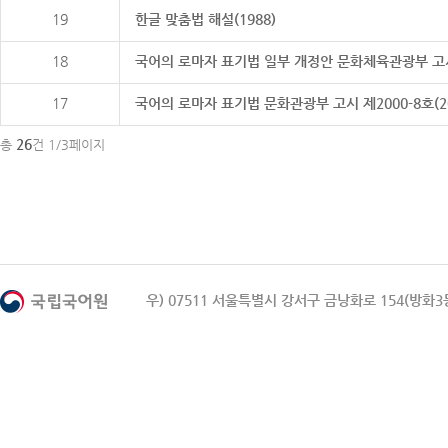
19
한글 맞춤법 해설(1988)
18
국어의 로마자 표기법 일부 개정안 문화체육관광부 고시 제20
17
국어의 로마자 표기법 문화관광부 고시 제2000-8호(2000
26
총
건 1/3페이지
우) 07511 서울특별시 강서구 금낭화로 154(방화3동