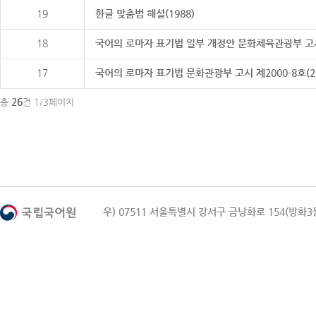
19
한글 맞춤법 해설(1988)
18
국어의 로마자 표기법 일부 개정안 문화체육관광부 고시 제20
17
국어의 로마자 표기법 문화관광부 고시 제2000-8호(2000
26
총
건 1/3페이지
우) 07511 서울특별시 강서구 금낭화로 154(방화3동