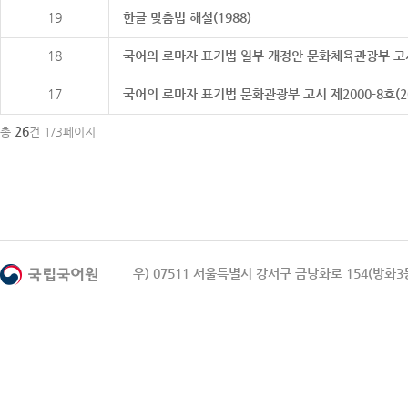
19
한글 맞춤법 해설(1988)
18
국어의 로마자 표기법 일부 개정안 문화체육관광부 고시 제20
17
국어의 로마자 표기법 문화관광부 고시 제2000-8호(2000
26
총
건 1/3페이지
우) 07511 서울특별시 강서구 금낭화로 154(방화3동