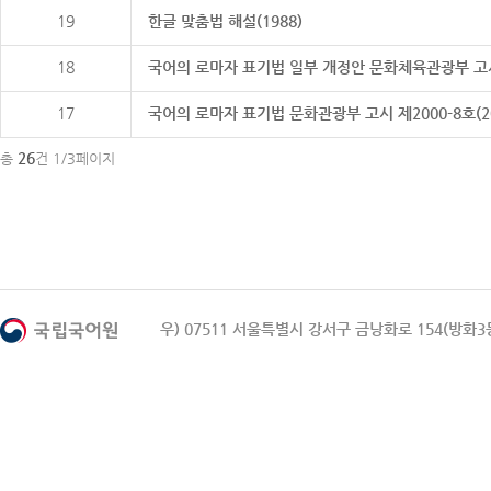
19
한글 맞춤법 해설(1988)
18
국어의 로마자 표기법 일부 개정안 문화체육관광부 고시 제20
17
국어의 로마자 표기법 문화관광부 고시 제2000-8호(2000
26
총
건 1/3페이지
우) 07511 서울특별시 강서구 금낭화로 154(방화3동