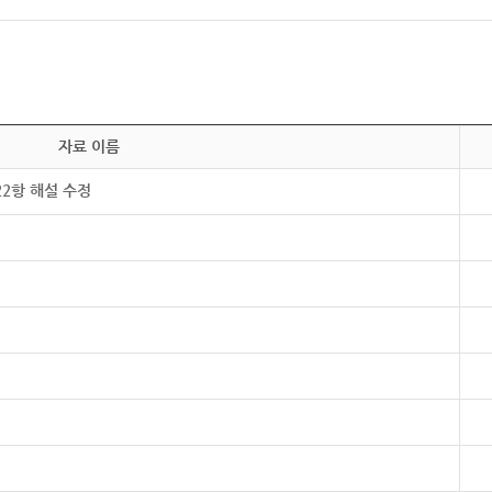
자료 이름
22항 해설 수정