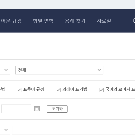
메인콘텐츠 바로가기
어문 규정
항별 연혁
용례 찾기
자료실
춤법
표준어 규정
외래어 표기법
국어의 로마자 
초기화