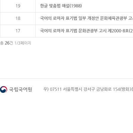
19
한글 맞춤법 해설(1988)
18
국어의 로마자 표기법 일부 개정안 문화체육관광부 고시 제20
17
국어의 로마자 표기법 문화관광부 고시 제2000-8호(2000
26
총
건 1/3페이지
우) 07511 서울특별시 강서구 금낭화로 154(방화3동