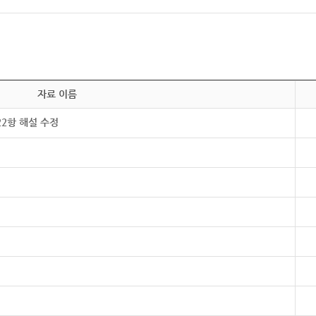
자료 이름
22항 해설 수정