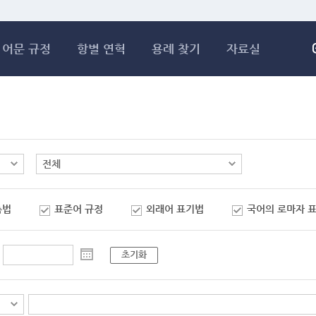
메인콘텐츠 바로가기
어문 규정
항별 연혁
용례 찾기
자료실
춤법
표준어 규정
외래어 표기법
국어의 로마자 
초기화