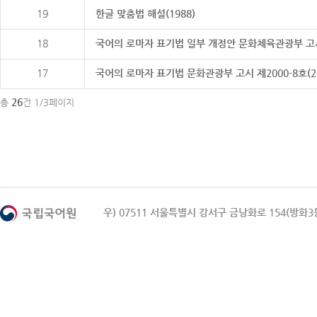
19
한글 맞춤법 해설(1988)
18
국어의 로마자 표기법 일부 개정안 문화체육관광부 고시 제20
17
국어의 로마자 표기법 문화관광부 고시 제2000-8호(2000
26
총
건 1/3페이지
우) 07511 서울특별시 강서구 금낭화로 154(방화3동