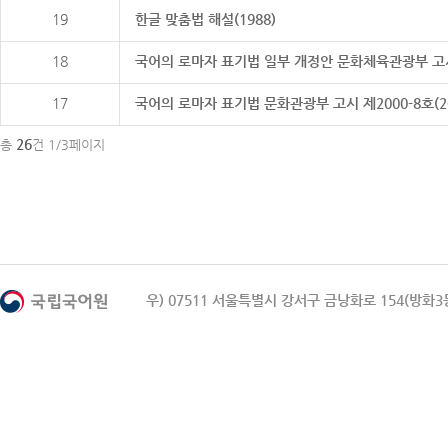
19
한글 맞춤법 해설(1988)
18
국어의 로마자 표기법 일부 개정안 문화체육관광부 고시 제20
17
국어의 로마자 표기법 문화관광부 고시 제2000-8호(2000
26
총
건 1/3페이지
우) 07511 서울특별시 강서구 금낭화로 154(방화3동