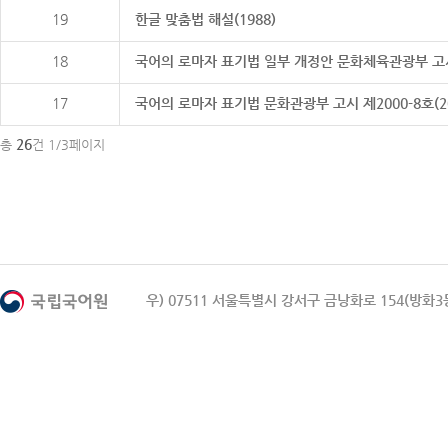
19
한글 맞춤법 해설(1988)
18
국어의 로마자 표기법 일부 개정안 문화체육관광부 고시 제20
17
국어의 로마자 표기법 문화관광부 고시 제2000-8호(2000
26
총
건 1/3페이지
우) 07511 서울특별시 강서구 금낭화로 154(방화3동