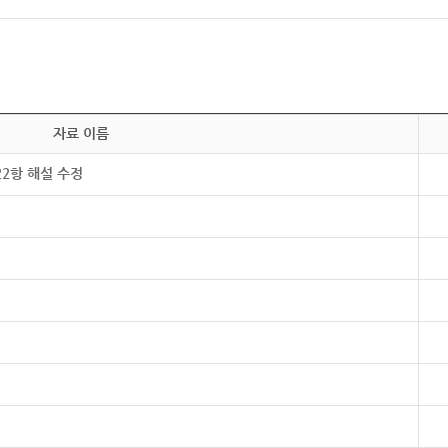
자료 이름
22항 해설 수정