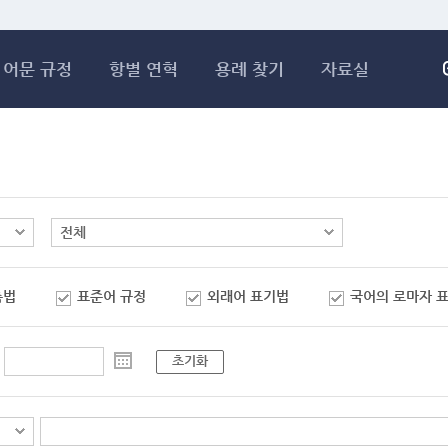
메인콘텐츠 바로가기
어문 규정
항별 연혁
용례 찾기
자료실
춤법
표준어 규정
외래어 표기법
국어의 로마자 
초기화