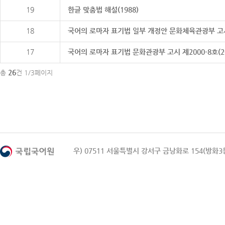
19
한글 맞춤법 해설(1988)
18
국어의 로마자 표기법 일부 개정안 문화체육관광부 고시 제20
17
국어의 로마자 표기법 문화관광부 고시 제2000-8호(2000
26
총
건 1/3페이지
우) 07511 서울특별시 강서구 금낭화로 154(방화3동