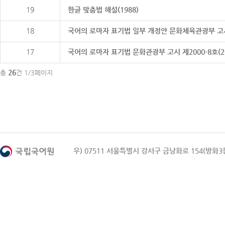
19
한글 맞춤법 해설(1988)
18
국어의 로마자 표기법 일부 개정안 문화체육관광부 고시 제20
17
국어의 로마자 표기법 문화관광부 고시 제2000-8호(2000
26
총
건 1/3페이지
우) 07511 서울특별시 강서구 금낭화로 154(방화3동