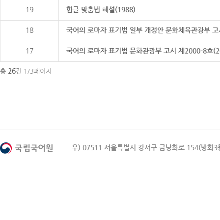
19
한글 맞춤법 해설(1988)
18
국어의 로마자 표기법 일부 개정안 문화체육관광부 고시 제20
17
국어의 로마자 표기법 문화관광부 고시 제2000-8호(2000
26
총
건 1/3페이지
우) 07511 서울특별시 강서구 금낭화로 154(방화3동