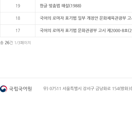
19
한글 맞춤법 해설(1988)
18
국어의 로마자 표기법 일부 개정안 문화체육관광부 고시 제20
17
국어의 로마자 표기법 문화관광부 고시 제2000-8호(2000
26
총
건 1/3페이지
우) 07511 서울특별시 강서구 금낭화로 154(방화3동