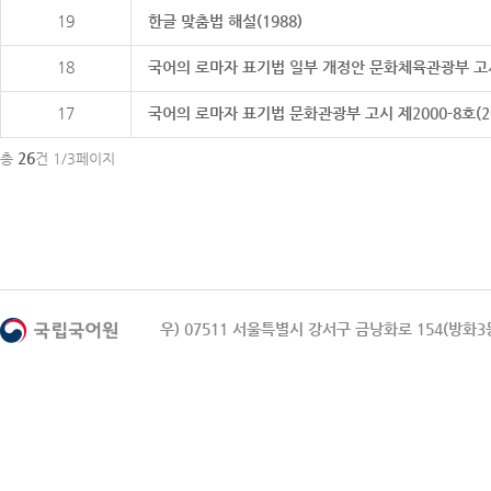
19
한글 맞춤법 해설(1988)
18
국어의 로마자 표기법 일부 개정안 문화체육관광부 고시 제20
17
국어의 로마자 표기법 문화관광부 고시 제2000-8호(2000
26
총
건 1/3페이지
우) 07511 서울특별시 강서구 금낭화로 154(방화3동