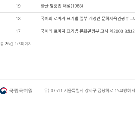
19
한글 맞춤법 해설(1988)
18
국어의 로마자 표기법 일부 개정안 문화체육관광부 고시 제20
17
국어의 로마자 표기법 문화관광부 고시 제2000-8호(2000
26
총
건 1/3페이지
우) 07511 서울특별시 강서구 금낭화로 154(방화3동