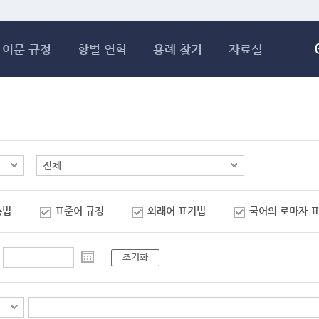
메인콘텐츠 바로가기
어문 규정
항별 연혁
용례 찾기
자료실
춤법
표준어 규정
외래어 표기법
국어의 로마자 
초기화