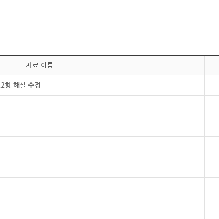
자료 이름
22항 해설 수정