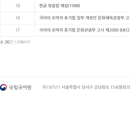
19
한글 맞춤법 해설(1988)
18
국어의 로마자 표기법 일부 개정안 문화체육관광부 고시 제20
17
국어의 로마자 표기법 문화관광부 고시 제2000-8호(2000
26
총
건 1/3페이지
우) 07511 서울특별시 강서구 금낭화로 154(방화3동