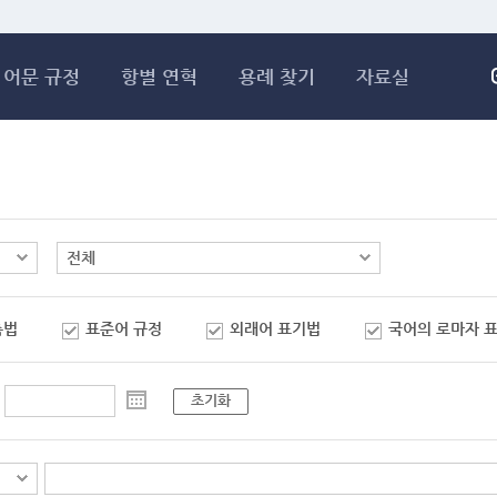
메인콘텐츠 바로가기
어문 규정
항별 연혁
용례 찾기
자료실
춤법
표준어 규정
외래어 표기법
국어의 로마자 
초기화