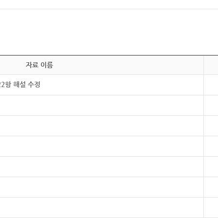
자료 이름
22항 해설 수정