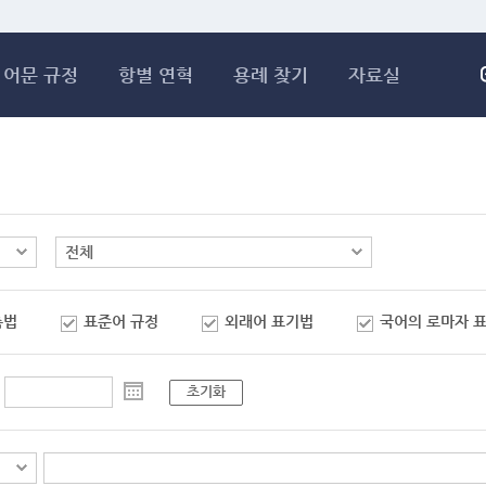
메인콘텐츠 바로가기
어문 규정
항별 연혁
용례 찾기
자료실
춤법
표준어 규정
외래어 표기법
국어의 로마자 
초기화