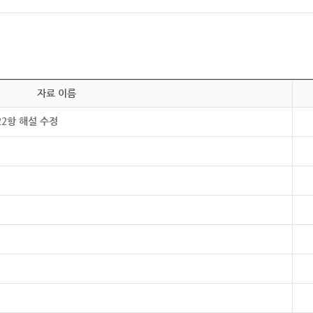
자료 이름
22항 해설 수정