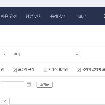
메인콘텐츠 바로가기
어문 규정
항별 연혁
용례 찾기
자료실
춤법
표준어 규정
외래어 표기법
국어의 로마자 
초기화