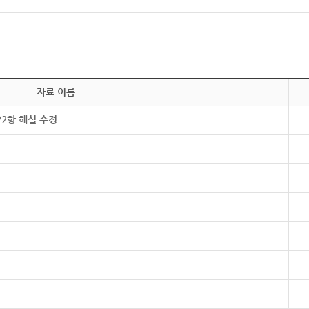
자료 이름
22항 해설 수정