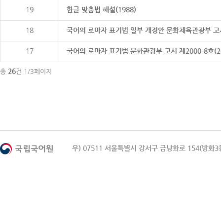
19
한글 맞춤법 해설(1988)
18
국어의 로마자 표기법 일부 개정안 문화체육관광부 고시 제20
17
국어의 로마자 표기법 문화관광부 고시 제2000-8호(2000
26
총
건 1/3페이지
우) 07511 서울특별시 강서구 금낭화로 154(방화3동