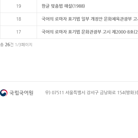
19
한글 맞춤법 해설(1988)
18
국어의 로마자 표기법 일부 개정안 문화체육관광부 고시 제20
17
국어의 로마자 표기법 문화관광부 고시 제2000-8호(2000
26
총
건 1/3페이지
우) 07511 서울특별시 강서구 금낭화로 154(방화3동