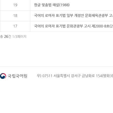
19
한글 맞춤법 해설(1988)
18
국어의 로마자 표기법 일부 개정안 문화체육관광부 고시 제20
17
국어의 로마자 표기법 문화관광부 고시 제2000-8호(2000
26
총
건 1/3페이지
우) 07511 서울특별시 강서구 금낭화로 154(방화3동