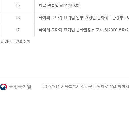
19
한글 맞춤법 해설(1988)
18
국어의 로마자 표기법 일부 개정안 문화체육관광부 고시 제20
17
국어의 로마자 표기법 문화관광부 고시 제2000-8호(2000
26
총
건 1/3페이지
우) 07511 서울특별시 강서구 금낭화로 154(방화3동