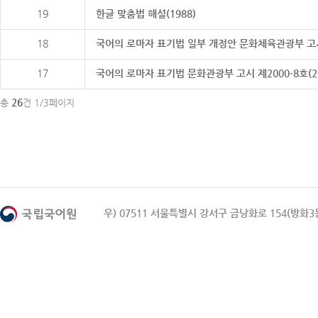
19
한글 맞춤법 해설(1988)
18
국어의 로마자 표기법 일부 개정안 문화체육관광부 고시 제20
17
국어의 로마자 표기법 문화관광부 고시 제2000-8호(2000
26
총
건 1/3페이지
우) 07511 서울특별시 강서구 금낭화로 154(방화3동