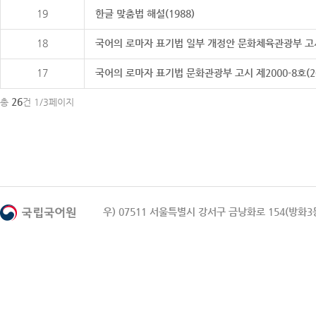
19
한글 맞춤법 해설(1988)
18
국어의 로마자 표기법 일부 개정안 문화체육관광부 고시 제20
17
국어의 로마자 표기법 문화관광부 고시 제2000-8호(2000
26
총
건 1/3페이지
우) 07511 서울특별시 강서구 금낭화로 154(방화3동