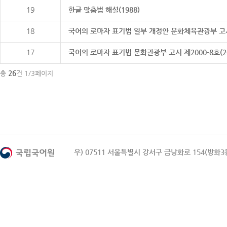
19
한글 맞춤법 해설(1988)
18
국어의 로마자 표기법 일부 개정안 문화체육관광부 고시 제20
17
국어의 로마자 표기법 문화관광부 고시 제2000-8호(2000
26
총
건 1/3페이지
우) 07511 서울특별시 강서구 금낭화로 154(방화3동