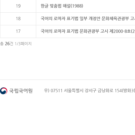
19
한글 맞춤법 해설(1988)
18
국어의 로마자 표기법 일부 개정안 문화체육관광부 고시 제20
17
국어의 로마자 표기법 문화관광부 고시 제2000-8호(2000
26
총
건 1/3페이지
우) 07511 서울특별시 강서구 금낭화로 154(방화3동