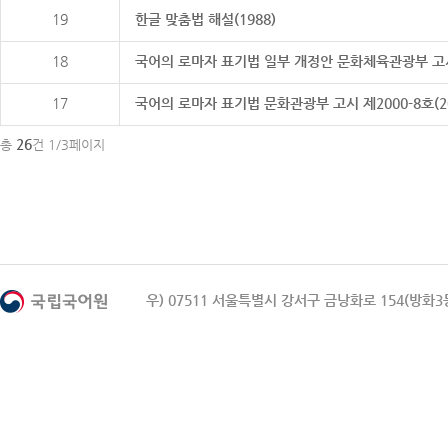
19
한글 맞춤법 해설(1988)
18
국어의 로마자 표기법 일부 개정안 문화체육관광부 고시 제20
17
국어의 로마자 표기법 문화관광부 고시 제2000-8호(2000
26
총
건 1/3페이지
우) 07511 서울특별시 강서구 금낭화로 154(방화3동