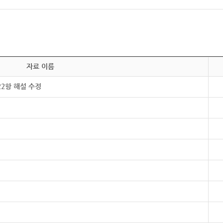
자료 이름
22항 해설 수정