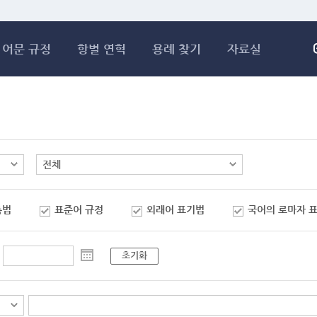
메인콘텐츠 바로가기
어문 규정
항별 연혁
용례 찾기
자료실
춤법
표준어 규정
외래어 표기법
국어의 로마자 
초기화