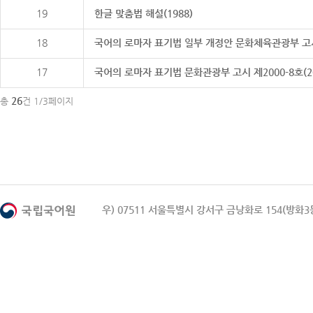
19
한글 맞춤법 해설(1988)
18
국어의 로마자 표기법 일부 개정안 문화체육관광부 고시 제20
17
국어의 로마자 표기법 문화관광부 고시 제2000-8호(2000
26
총
건 1/3페이지
우) 07511 서울특별시 강서구 금낭화로 154(방화3동