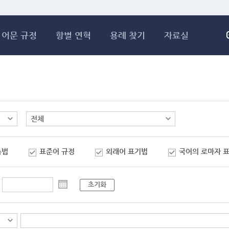
메인콘텐츠 바로가기
어문 규정
항별 연혁
용례 찾기
자료실
춤법
표준어 규정
외래어 표기법
국어의 로마자 
초기화