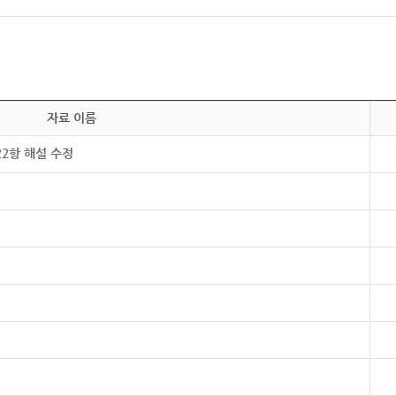
자료 이름
22항 해설 수정