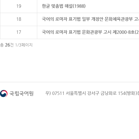
19
한글 맞춤법 해설(1988)
18
국어의 로마자 표기법 일부 개정안 문화체육관광부 고시 제20
17
국어의 로마자 표기법 문화관광부 고시 제2000-8호(2000
26
총
건 1/3페이지
우) 07511 서울특별시 강서구 금낭화로 154(방화3동