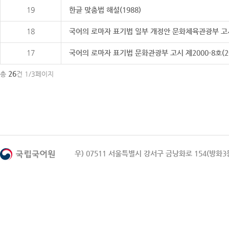
19
한글 맞춤법 해설(1988)
18
국어의 로마자 표기법 일부 개정안 문화체육관광부 고시 제20
17
국어의 로마자 표기법 문화관광부 고시 제2000-8호(2000
26
총
건 1/3페이지
우) 07511 서울특별시 강서구 금낭화로 154(방화3동