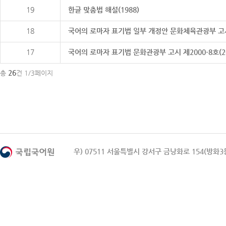
19
한글 맞춤법 해설(1988)
18
국어의 로마자 표기법 일부 개정안 문화체육관광부 고시 제20
17
국어의 로마자 표기법 문화관광부 고시 제2000-8호(2000
26
총
건 1/3페이지
우) 07511 서울특별시 강서구 금낭화로 154(방화3동